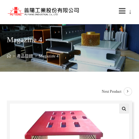
↓
Magazine 4
>
產品目錄
>
Magazine 4
Next Product
🔍